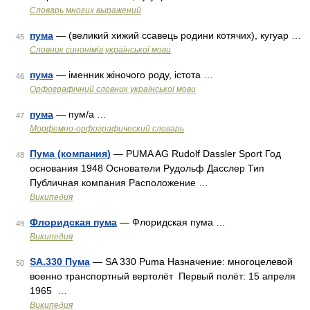
Словарь многих выражений
пума
— (великий хижий ссавець родини котячих), кугуар …
45
Словник синонімів української мови
пума
— іменник жіночого роду, істота …
46
Орфографічний словник української мови
пума
— пум/а …
47
Морфемно-орфографический словарь
Пума (компания)
— PUMA AG Rudolf Dassler Sport Год
48
основания 1948 Основатели Рудольф Дасслер Тип
Публичная компания Расположение …
Википедия
Флоридская пума
— Флоридская пума …
49
Википедия
SA.330 Пума
— SA 330 Puma Назначение: многоцелевой
50
военно транспортный вертолёт Первый полёт: 15 апреля
1965 …
Википедия