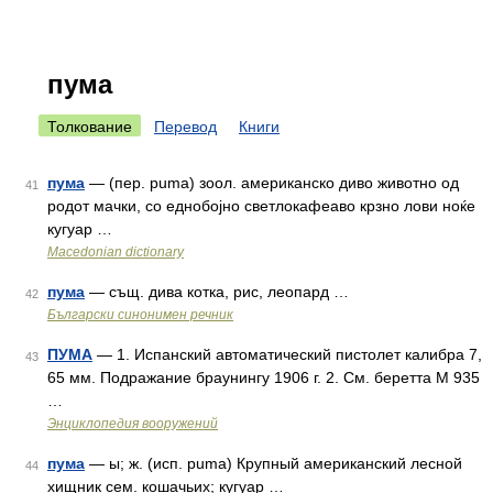
пума
Толкование
Перевод
Книги
пума
— (пер. puma) зоол. американско диво животно од
41
родот мачки, со еднобојно светлокафеаво крзно лови ноќе
кугуар …
Macedonian dictionary
пума
— същ. дива котка, рис, леопард …
42
Български синонимен речник
ПУМА
— 1. Испанский автоматический пистолет калибра 7,
43
65 мм. Подражание браунингу 1906 г. 2. См. беретта М 935
…
Энциклопедия вооружений
пума
— ы; ж. (исп. puma) Крупный американский лесной
44
хищник сем. кошачьих; кугуар …